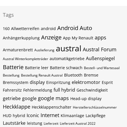
Tags
Android Auto
160
Allwetterreifen
android
Anzeige
apps
Anhängerkupplung
App My Renault
austral
Austral Forum
Armaturenbrett
Auslieferung
Außenspiegel
automatikgetriebe
Austral Winterkompletträder
Batterie
Batterie leer
Batterie schwach
Bestell- und Wartesaal
Bluetooth
Bremse
Bestellung
Bestellung Renault Austral
display
elektromotor
Bremssystem
Einspritzung
Esprit
full hybrid
Fahrersitz
Fehlermeldung
Geschwindigkeit
google maps
getriebe
google
Head-up display
Heckklappe
Heckklappenschalter
Herstellerschlüsselnummer
Internet
Iconic
HUD
hybrid
Klimaanlage
Lackpflege
Lautstärke
leistung
Lieferzeit
Lieferzeit Austral 2022