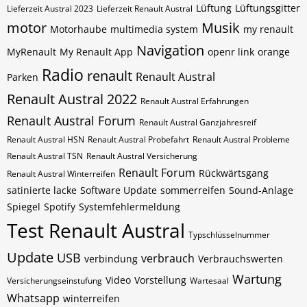
Lüftung
Lüftungsgitter
Lieferzeit Austral 2023
Lieferzeit Renault Austral
motor
Musik
Motorhaube
multimedia system
my renault
Navigation
MyRenault
My Renault App
openr link
orange
Radio
renault
Renault Austral
Parken
Renault Austral 2022
Renault Austral Erfahrungen
Renault Austral Forum
Renault Austral Ganzjahresreif
Renault Austral HSN
Renault Austral Probefahrt
Renault Austral Probleme
Renault Austral TSN
Renault Austral Versicherung
Renault Forum
Rückwärtsgang
Renault Austral Winterreifen
satinierte lacke
Software Update
sommerreifen
Sound-Anlage
Spiegel
Spotify
Systemfehlermeldung
Test Renault Austral
Typschlüsselnummer
Update
USB
verbrauch
verbindung
Verbrauchswerten
Wartung
Video
Vorstellung
Versicherungseinstufung
Wartesaal
Whatsapp
winterreifen