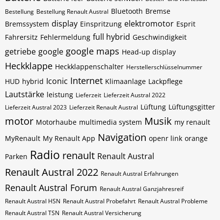
Bluetooth
Bremse
Bestellung
Bestellung Renault Austral
display
elektromotor
Bremssystem
Einspritzung
Esprit
full hybrid
Fahrersitz
Fehlermeldung
Geschwindigkeit
google maps
getriebe
google
Head-up display
Heckklappe
Heckklappenschalter
Herstellerschlüsselnummer
Internet
Iconic
HUD
hybrid
Klimaanlage
Lackpflege
Lautstärke
leistung
Lieferzeit
Lieferzeit Austral 2022
Lüftung
Lüftungsgitter
Lieferzeit Austral 2023
Lieferzeit Renault Austral
motor
Musik
Motorhaube
multimedia system
my renault
Navigation
MyRenault
My Renault App
openr link
orange
Radio
renault
Renault Austral
Parken
Renault Austral 2022
Renault Austral Erfahrungen
Renault Austral Forum
Renault Austral Ganzjahresreif
Renault Austral HSN
Renault Austral Probefahrt
Renault Austral Probleme
Renault Austral TSN
Renault Austral Versicherung