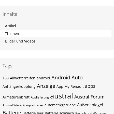
Inhalte
Artikel
Themen
Bilder und Videos
Tags
Android Auto
160
Allwetterreifen
android
Anzeige
apps
Anhängerkupplung
App My Renault
austral
Austral Forum
Armaturenbrett
Auslieferung
Außenspiegel
automatikgetriebe
Austral Winterkompletträder
Batterie
Batterie leer
Batterie schwach
Bestell- und Wartesaal