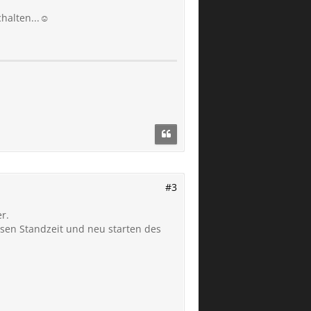
halten...☺️
#3
r.
ssen Standzeit und neu starten des