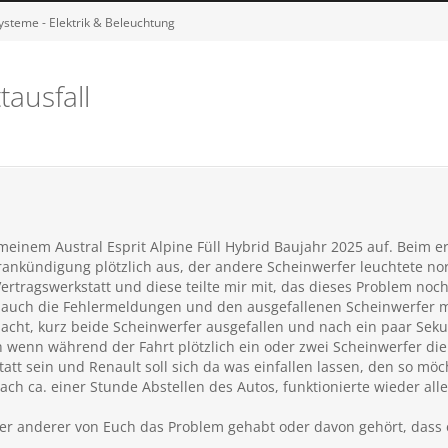
ysteme - Elektrik & Beleuchtung
ausfall
 meinem Austral Esprit Alpine Füll Hybrid Baujahr 2025 auf. Beim e
ankündigung plötzlich aus, der andere Scheinwerfer leuchtete no
rtragswerkstatt und diese teilte mir mit, das dieses Problem noch 
auch die Fehlermeldungen und den ausgefallenen Scheinwerfer mi
 Nacht, kurz beide Scheinwerfer ausgefallen und nach ein paar Se
ch wenn während der Fahrt plötzlich ein oder zwei Scheinwerfer di
tatt sein und Renault soll sich da was einfallen lassen, den so mö
ch ca. einer Stunde Abstellen des Autos, funktionierte wieder al
er anderer von Euch das Problem gehabt oder davon gehört, dass e