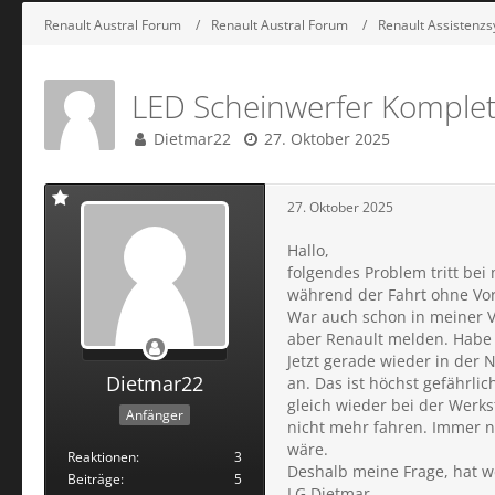
Renault Austral Forum
Renault Austral Forum
Renault Assistenzs
LED Scheinwerfer Komplett
Dietmar22
27. Oktober 2025
27. Oktober 2025
Hallo,
folgendes Problem tritt bei
während der Fahrt ohne Vor
War auch schon in meiner Ve
aber Renault melden. Habe 
Jetzt gerade wieder in der
Dietmar22
an. Das ist höchst gefährli
gleich wieder bei der Werks
Anfänger
nicht mehr fahren. Immer na
wäre.
Reaktionen
3
Deshalb meine Frage, hat w
Beiträge
5
LG Dietmar