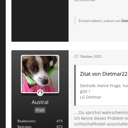
Einmal editiert, zuletzt von
Die
27. Oktober 2025
Zitat von Dietmar22
Deshalb meine Frage, ha
gibt ?
LG Dietmar
Austral
Profi
....Du sprichst wahrscheinl
Ich kenne dieses Problem n
Reaktionen
415
Lichtschalthebel ausschalte
Beiträge
873