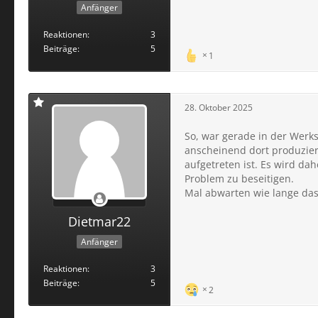
Anfänger
Reaktionen
3
Beiträge
5
1
28. Oktober 2025
So, war gerade in der Werks
anscheinend dort produziert
aufgetreten ist. Es wird d
Problem zu beseitigen.
Mal abwarten wie lange das d
Dietmar22
Anfänger
Reaktionen
3
Beiträge
5
2