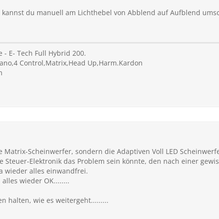
st kannst du manuell am Lichthebel von Abblend auf Aufblend umsc
 - E- Tech Full Hybrid 200.
 Pano,4 Control,Matrix,Head Up,Harm.Kardon
m
die Matrix-Scheinwerfer, sondern die Adaptiven Voll LED Scheinwerfe
ie Steuer-Elektronik das Problem sein könnte, den nach einer gewi
a wieder alles einwandfrei.
alles wieder OK........
halten, wie es weitergeht.........