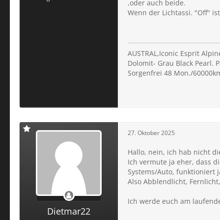
,oder auch beide.
Wenn der Lichtassi. "Off" i
AUSTRAL,Iconic Esprit Alpine
Dolomit- Grau Black Pearl.
Sorgenfrei 48 Mon./60000k
27. Oktober 2025
Hallo, nein, ich hab nicht 
Ich vermute ja eher, dass d
Systems/Auto, funktioniert j
Also Abblendlicht, Fernlicht, 
Ich werde euch am laufenden 
Dietmar22