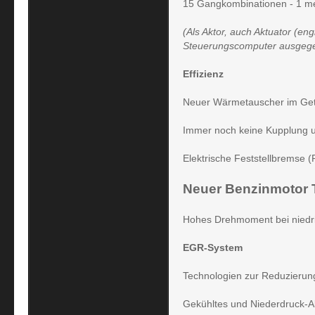
15 Gangkombinationen - 1 me
(Als Aktor, auch Aktuator (en
Steuerungscomputer ausgegeb
Effizienz
Neuer Wärmetauscher im Getr
Immer noch keine Kupplung u
Elektrische Feststellbremse 
Neuer Benzinmotor 
Hohes Drehmoment bei niedri
EGR-System
Technologien zur Reduzierung
Gekühltes und Niederdruck-