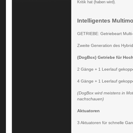
Kritik hat (haben wird).
Intelligentes Multi
GETRIEBE: Getriebeart Multi
Zweite Generation des Hybri
(DogBox) Getriebe für Hoc
2 Gänge + 1 Leerlauf gekoppe
4 Gänge + 1 Leerlauf gekopp
(DogBox wird meistens in Mot
nachschauen)
Aktuatoren
3 Aktuatoren für schnelle Ga